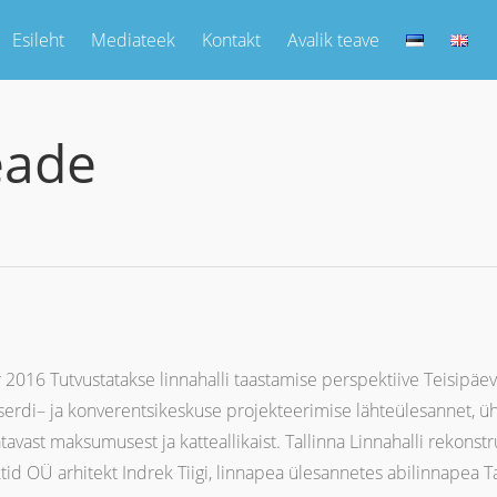
Esileht
Mediateek
Kontakt
Avalik teave
eade
16 Tutvustatakse linnahalli taastamise perspektiive Teisipäeval
tserdi– ja konverentsikeskuse projekteerimise lähteülesannet, üh
avast maksumusest ja katteallikaist. Tallinna Linnahalli rekonst
tid OÜ arhitekt Indrek Tiigi, linnapea ülesannetes abilinnapea T