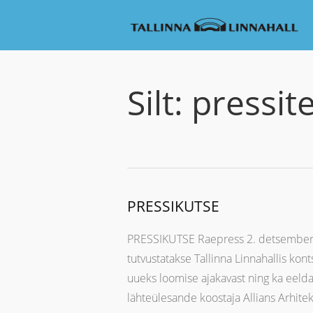
Silt:
pressit
PRESSIKUTSE
PRESSIKUTSE Raepress 2. detsember 20
tutvustatakse Tallinna Linnahallis kon
uueks loomise ajakavast ning ka eeldat
lähteülesande koostaja Allians Arhitek