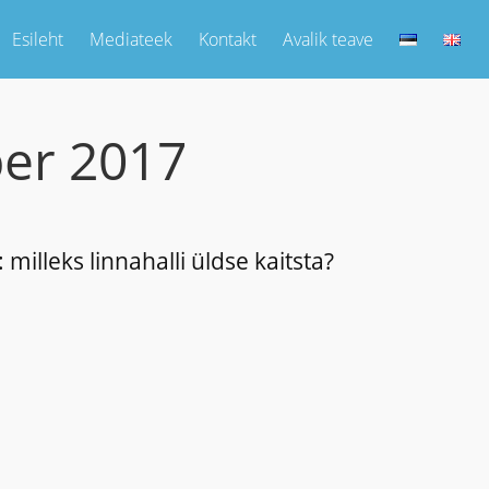
Esileht
Mediateek
Kontakt
Avalik teave
er 2017
milleks linnahalli üldse kaitsta?